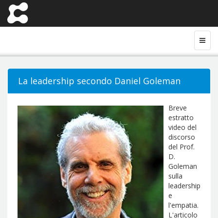
La leadership secondo Daniel Goleman
Breve
estratto
video del
discorso
del Prof.
D.
Goleman
sulla
leadership
e
l'empatia.
L'articolo