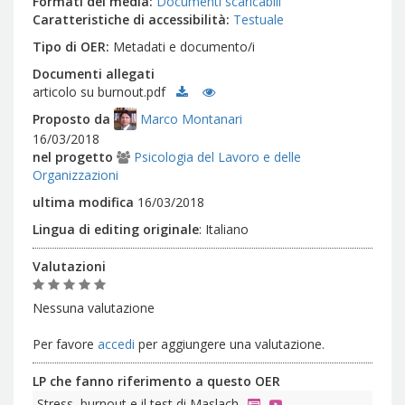
Formati dei media
Documenti scaricabili
Caratteristiche di accessibilità
Testuale
Tipo di OER
Metadati e documento/i
Documenti allegati
articolo su burnout.pdf
Proposto da
Marco Montanari
16/03/2018
nel progetto
Psicologia del Lavoro e delle
Organizzazioni
ultima modifica
16/03/2018
Lingua di editing originale
:
Italiano
Valutazioni
Nessuna valutazione
Per favore
accedi
per aggiungere una valutazione.
LP che fanno riferimento a questo OER
Stress, burnout e il test di Maslach