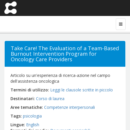
Take Care! The Evaluation of a Team-Based
Burnout Intervention Program for
Oncology Care Providers
Articolo su un'esperienza di ricerca-azione nel campo
dell'assistenza oncologica
Termini di utilizzo
Leggi le clausole scritte in piccolo
Destinatari
Corso di laurea
Aree tematiche
Competenze interpersonali
Tags
psicologia
Lingue
English