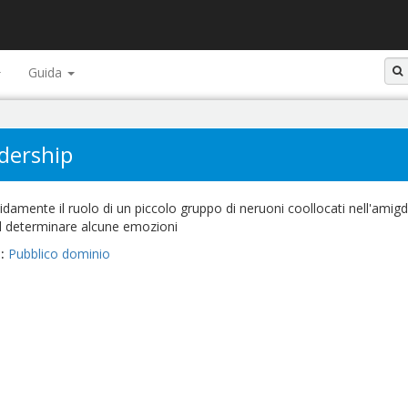
Guida
adership
pidamente il ruolo di un piccolo gruppo di neruoni coollocati nell'amigd
nel determinare alcune emozioni
o
Pubblico dominio