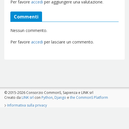
Per favore
accedi
per aggiungere una valutazione.
Commenti
Nessun commento.
Per favore
accedi
per lasciare un commento.
© 2015-2026 Consorzio CommonS, Sapienza e LINK srl
Creato da
LINK srl
con
Python
,
Django
e
the CommonS Platform
Informativa sulla privacy
Il Progetto CommonS è co-finanziato dal Programma