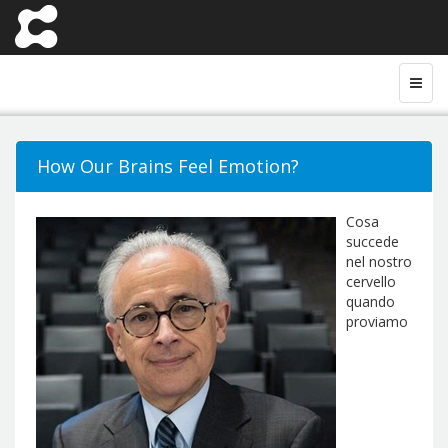
How Our Brains Feel Emotion?
Cosa
succede
nel nostro
cervello
quando
proviamo