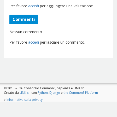
Per favore
accedi
per aggiungere una valutazione.
Commenti
Nessun commento.
Per favore
accedi
per lasciare un commento.
© 2015-2026 Consorzio CommonS, Sapienza e LINK srl
Creato da
LINK srl
con
Python
,
Django
e
the CommonS Platform
Informativa sulla privacy
Il Progetto CommonS è co-finanziato dal Programma