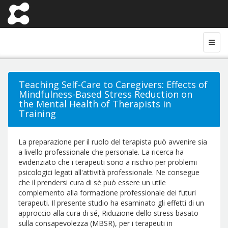
Teaching Self-Care to Caregivers: Effects of
Mindfulness-Based Stress Reduction on
the Mental Health of Therapists in
Training
La preparazione per il ruolo del terapista può avvenire sia
a livello professionale che personale. La ricerca ha
evidenziato che i terapeuti sono a rischio per problemi
psicologici legati all'attività professionale. Ne consegue
che il prendersi cura di sè può essere un utile
complemento alla formazione professionale dei futuri
terapeuti. Il presente studio ha esaminato gli effetti di un
approccio alla cura di sé, Riduzione dello stress basato
sulla consapevolezza (MBSR), per i terapeuti in