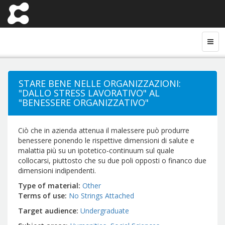
STARE BENE NELLE ORGANIZZAZIONI:
"DALLO STRESS LAVORATIVO" AL
"BENESSERE ORGANIZZATIVO"
Ciò che in azienda attenua il malessere può produrre
benessere ponendo le rispettive dimensioni di salute e
malattia più su un ipotetico-continuum sul quale
collocarsi, piuttosto che su due poli opposti o financo due
dimensioni indipendenti.
Type of material
Other
Terms of use
No Strings Attached
Target audience
Undergraduate