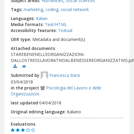
Subject areas
Humanities
Social Sciences
Tags
marketing
coding
social network
Languages
Italian
Media formats
Text/HTML
Accessibility features
Textual
OER type
Metadata and document(s)
Attached documents
STAREBENENELLEORGANIZZAZIONI-
DALLOSTRESSLAVORATIVOALBENESSEREORGANIZZATIVO.pd
Submitted by
Francesca Barsi
03/04/2018
in the project
Psicologia del Lavoro e delle
Organizzazioni
last updated
04/04/2018
Original editing language
:
Italiano
Evaluations