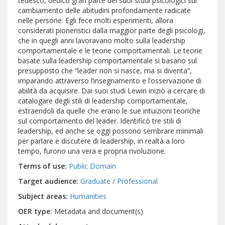
tedesco, dedicò gran parte dei suoi studi psicologici sul
cambiamento delle abitudini profondamente radicate
nelle persone. Egli fece molti esperimenti, allora
considerati pioneristici dalla maggior parte degli psicologi,
che in quegli anni lavoravano molto sulla leadership
comportamentale e le teorie comportamentali. Le teorie
basate sulla leadership comportamentale si basano sul
presupposto che “leader non si nasce, ma si diventa”,
imparando attraverso l’insegnamento e l’osservazione di
abilità da acquisire. Dai suoi studi Lewin iniziò a cercare di
catalogare degli stili di leadership comportamentale,
estraendoli da quelle che erano le sue intuizioni teoriche
sul comportamento del leader. Identificò tre stili di
leadership, ed anche se oggi possono sembrare minimali
per parlare e discutere di leadership, in realtà a loro
tempo, furono una vera e propria rivoluzione.
Terms of use
Public Domain
Target audience
Graduate / Professional
Subject areas
Humanities
OER type
Metadata and document(s)