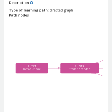
Description
Type of learning path
directed graph
Path nodes
1.  TXT
2.  OER
Introduzione
trailer "L'onda"