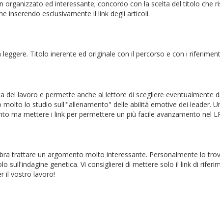
rganizzato ed interessante; concordo con la scelta del titolo che ris
e inserendo esclusivamente il link degli articoli.
eggere. Titolo inerente ed originale con il percorso e con i riferiment
 del lavoro e permette anche al lettore di scegliere eventualmente di
 molto lo studio sull'"allenamento" delle abilità emotive dei leader. U
o ma mettere i link per permettere un più facile avanzamento nel LP.
ra trattare un argomento molto interessante. Personalmente lo trov
 sull'indagine genetica. Vi consiglierei di mettere solo il link di rifer
r il vostro lavoro!