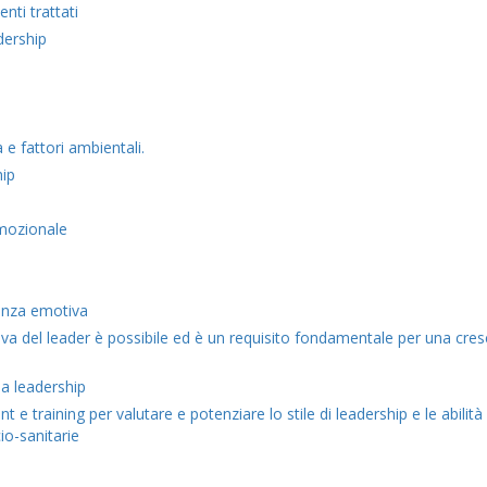
nti trattati
adership
 e fattori ambientali.
hip
emozionale
genza emotiva
tiva del leader è possibile ed è un requisito fondamentale per una cres
la leadership
 e training per valutare e potenziare lo stile di leadership e le abilità
io-sanitarie