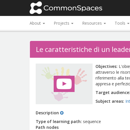
About
Projects
Resources
Tools
Le caratteristiche di un leade
Objectives
L'obie
attraverso le riso
riferimento alla t
appresa e perfezio
Target audience
Subject areas
In
Description
Type of learning path
sequence
Path nodes